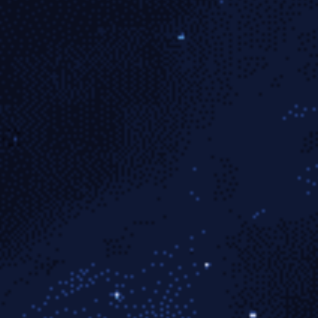
最后，通过积极参与一些娱乐活动或培养
他们暂时远离焦虑与烦恼。因此，对于恩
总结：
综上所述，恩比德坦言自己对医院及检查
更是一种代表众多职业运动者共同声音的
情绪的方法也需得到广泛关注，不断改善
未来，我们希望能看到更多关于体育界健
奋斗在前线的人都能享有身心俱佳的发展
好局面。