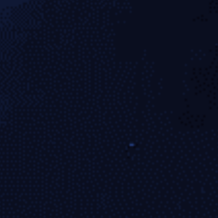
题始终是焦点。...
在最近的一次赛前新闻发布会上
2026-07-20
帕森斯谈追梦生涯机会与
及这如何激发了...
在现代体育界，运动员的生涯充
2026-06-09