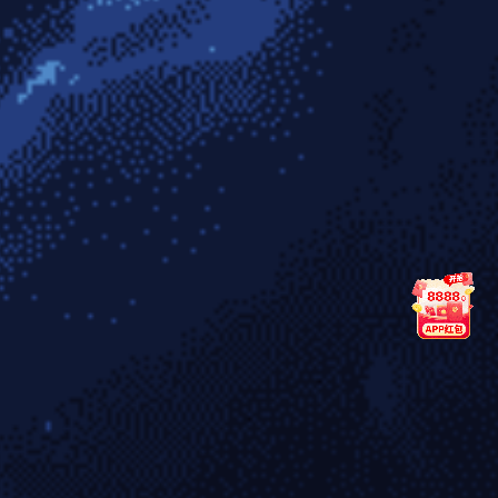
活动，都可以成为释放压力的重要出口，让
，并最终实现更好的自我调节能力。
现象。他所经历的不仅是个人层面的困扰，
都是值得深入探讨的话题。同时，应对此类
也期盼社会各界能够给予更多关注，让每位
怀相结合，为整个行业创造可持续发展的良