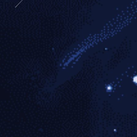
复状态，以便继续参与高强度比赛。
同时，与普通人相比，运动员更加依赖完
望能够尽量避免进入那些让自己感觉脆弱
愈演愈烈。
总之，对于恩比德及其同行们来说，他们
产生对医疗系统的不满，而这种不满又进
4、应对负面情绪的方法
虽然恩比德表达了对医院及检查设备的不
人员了解患者所面临的问题，从而改善服
情况下，可以寻求家人的陪伴以减轻孤独
另一方面，寻找专业心理咨询师也是一个
缓解他们因职业生涯带来的焦虑与抑郁。