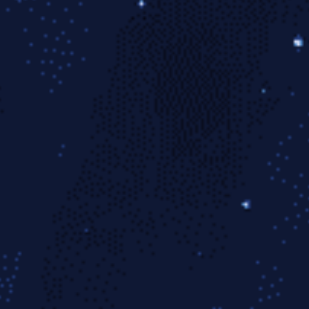
体验
人感到抵触的重要原因之一。在进行各种医学检查时，如核磁共振
耳的噪音。这些因素都会让患者倍感焦虑和不适，尤其是在狭小
涉及身体疼痛，还包括精神上的折磨。他曾提到，在进行某些检
的抵抗情绪便愈演愈烈。同时，由于体育竞技自身具有一定危险
于医疗检查的不满并非单纯来源于个人经历，而是反映了许多运
们往往显得孤立无援，更加渴望能够拥有一个轻松、友好的检查
特殊压力
待与责任。他不仅要为自己争取荣誉，还要为球队赢得胜利，这
来自外界和自身双重压力相叠加，让他倍感疲惫。这种情况在其