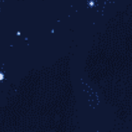
美无瑕疵的身体条件。一旦出现任何问题，都可能导致竞技状态
、不安的地方——例如医院。而这份渴望逃避又让他们必须面对
不仅要忍受身体上的疼痛，更要承受来自职业生涯各个方面施加
一步强化了他们内心深处对于社区支持和理解需求。
满，但找到合适的方法来应对这些负面情绪仍然至关重要。一方
务质量。例如，多数医生并未意识到设备噪音给患者造成困扰，
感，为自己提供更多安全感。
有效途径。随着社会对于精神健康认知逐渐提升，不少专业人士
在这一过程中，通过认知行为疗法等方法，将有助于调整思维模