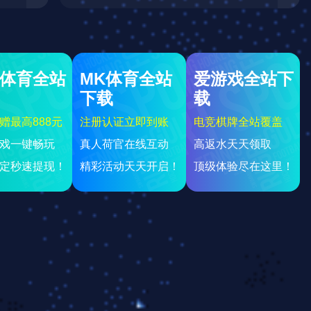
的感受，包括医院环境对患者心理的影响、
析，可以帮助我们更好地理解运动员在面对
走进医院，就会感到一阵焦虑，不安甚至恐
运动员，他身处高强度竞争之中，对身体状
，使得患者很难放松心情。在这种情况下，
，无疑增加了他们本就沉重的心理负担。
正是在此种背景下形成，他渴望逃避这样的