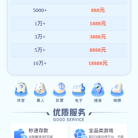
观看比赛，导致交通需求激增。在供需关系中，当需
求大于供应时，自然会导致价格上涨。尤其是在比赛
日，前往体育场馆的人流量极大，使得原本就紧张的
交通资源变得更加稀缺。
其次，一些铁路公司利用这一机会，通过调高票价来
获取更高利润。在大型赛事期间，这种现象并不少
见，一些运营商甚至提前制定了高峰期票价策略，以
便在旅游高峰时段最大化收益。这种行为虽然从商业
角度看似合理，但却令普通消费者感到愤怒。
最后，缺乏有效监管也是造成火车票价暴涨的重要原
因。在重大活动期间，如果没有相应的法律法规进行
限制，部分企业可能会肆意提高价格，而消费者在面
对这种情况时往往难以寻求合理解决方案。